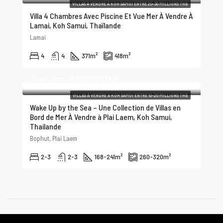
VILLAS À VENDRE À KOH SAMUI ENTRE 20-30 MILLIONS THB
Villa 4 Chambres Avec Piscine Et Vue Mer À Vendre À
Lamai, Koh Samui, Thaïlande
Lamai
4
4
371
m²
418
m²
Start from
9,900,000THB
VILLAS À VENDRE À KOH SAMUI ENTRE 10-20 MILLIONS THB
Wake Up by the Sea – Une Collection de Villas en
Bord de Mer À Vendre à Plai Laem, Koh Samui,
Thailande
Bophut, Plai Laem
2-3
2-3
168-241
m²
260-320
m²