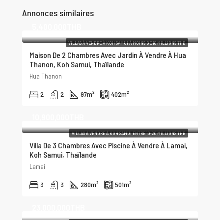
Annonces similaires
5,400,000THB
VILLAS À VENDRE À KOH SAMUI À MOINS DE 10 MILLIONS THB
Maison De 2 Chambres Avec Jardin À Vendre À Hua
Thanon, Koh Samui, Thaïlande
Hua Thanon
2
2
97
m²
402
m²
10,900,000THB
VILLAS À VENDRE À KOH SAMUI ENTRE 10-20 MILLIONS THB
Villa De 3 Chambres Avec Piscine À Vendre À Lamai,
Koh Samui, Thaïlande
Lamai
3
3
280
m²
501
m²
23,000,000THB