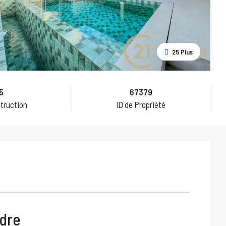
25 Plus
5
67379
truction
ID de Propriété
ndre