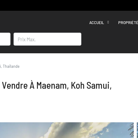
ACCUEIL
PROPRIÉT
i, Thaïlande
À Vendre À Maenam, Koh Samui,