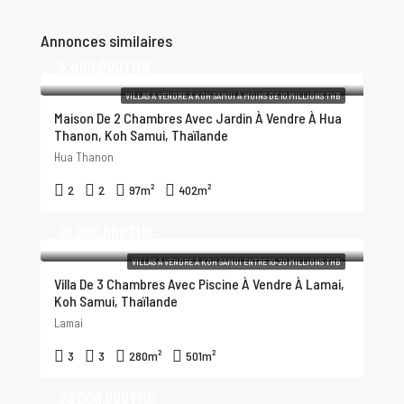
Annonces similaires
5,400,000THB
VILLAS À VENDRE À KOH SAMUI À MOINS DE 10 MILLIONS THB
Maison De 2 Chambres Avec Jardin À Vendre À Hua
Thanon, Koh Samui, Thaïlande
Hua Thanon
2
2
97
m²
402
m²
10,900,000THB
VILLAS À VENDRE À KOH SAMUI ENTRE 10-20 MILLIONS THB
Villa De 3 Chambres Avec Piscine À Vendre À Lamai,
Koh Samui, Thaïlande
Lamai
3
3
280
m²
501
m²
23,000,000THB