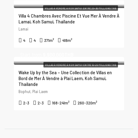
VILLAS À VENDRE À KOH SAMUI ENTRE 20-30 MILLIONS THB
Villa 4 Chambres Avec Piscine Et Vue Mer À Vendre À
Lamai, Koh Samui, Thaïlande
Lamai
4
4
371
m²
418
m²
Start from
9,900,000THB
VILLAS À VENDRE À KOH SAMUI ENTRE 10-20 MILLIONS THB
Wake Up by the Sea – Une Collection de Villas en
Bord de Mer À Vendre à Plai Laem, Koh Samui,
Thailande
Bophut, Plai Laem
2-3
2-3
168-241
m²
260-320
m²