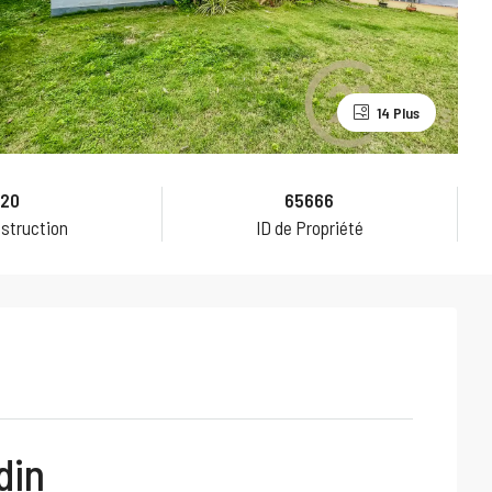
14 Plus
20
65666
struction
ID de Propriété
din