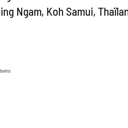
ling Ngam, Koh Samui, Thaïla
 bains
e