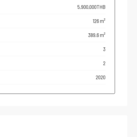
5,900,000THB
126 m²
389.6 m²
3
2
2020