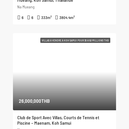
Na Mueang
6
6
333
m²
3804.4
m²
VILLAS À VENDRE À KOH SAMUI POUR 30 À 50 MILLIONS THB
26,000,000THB
Club de Sport Avec Villas, Courts de Tennis et
Piscine – Maenam, Koh Samui