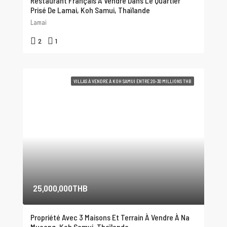
Restaurant Français À Vendre Dans Le Quartier
Prisé De Lamai, Koh Samui, Thaïlande
Lamai
2
1
VILLAS À VENDRE À KOH SAMUI ENTRE 20-30 MILLIONS THB
25,000,000THB
Propriété Avec 3 Maisons Et Terrain À Vendre À Na
Mueang, Koh Samui, Thaïlande