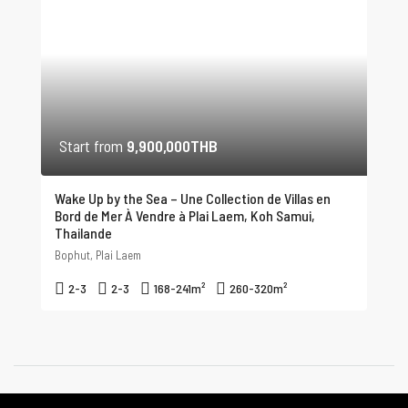
Start from
9,900,000THB
Wake Up by the Sea – Une Collection de Villas en
Bord de Mer À Vendre à Plai Laem, Koh Samui,
Thailande
Bophut, Plai Laem
2-3
2-3
168-241
m²
260-320
m²