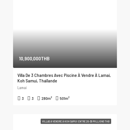
10,900,000THB
Villa De 3 Chambres Avec Piscine À Vendre À Lamai,
Koh Samui, Thaïlande
Lamai
3
3
280
m²
501
m²
VILLAS À VENDRE À KOH SAMUI ENTRE 20-30 MILLIONS THB