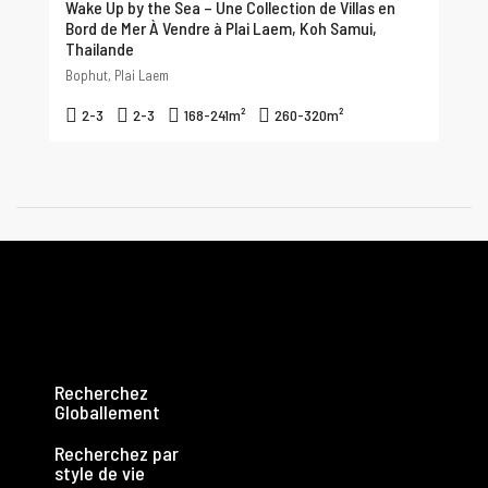
Wake Up by the Sea – Une Collection de Villas en
Bord de Mer À Vendre à Plai Laem, Koh Samui,
Thailande
Bophut, Plai Laem
2-3
2-3
168-241
m²
260-320
m²
Recherchez
Globallement
Recherchez par
style de vie