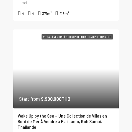
Lamai
4
4
371
m²
418
m²
VILLAS À VENDRE À KOH SAMUI ENTRE 10-20 MILLIONS THB
Start from
9,900,000THB
Wake Up by the Sea – Une Collection de Villas en
Bord de Mer À Vendre à Plai Laem, Koh Samui,
Thailande