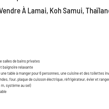
Vendre À Lamai, Koh Samui, Thaïla
e salles de bains privates
t baignoire relaxante
une table à manger pour 6 personnes, une cuisine et des toilettes in
es, four, plaque de cuisson électrique, réfrigérateur, évier et ran
4 m, système au sel)
table