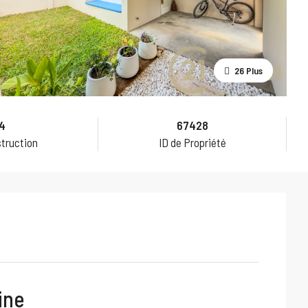
26 Plus
4
67428
truction
ID de Propriété
ine