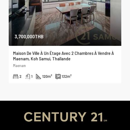
3,700,000THB
Maison De Ville À Un Étage Avec 2 Chambres À Vendre À
Maenam, Koh Samui, Thaïlande
Maenam
2
1
120
m²
132
m²