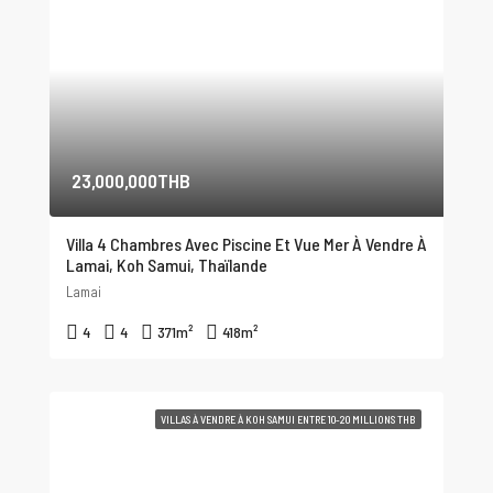
23,000,000THB
Villa 4 Chambres Avec Piscine Et Vue Mer À Vendre À
Lamai, Koh Samui, Thaïlande
Lamai
4
4
371
m²
418
m²
VILLAS À VENDRE À KOH SAMUI ENTRE 10-20 MILLIONS THB