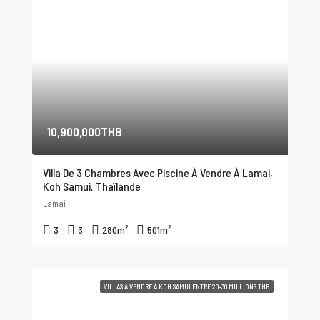
10,900,000THB
Villa De 3 Chambres Avec Piscine À Vendre À Lamai,
Koh Samui, Thaïlande
Lamai
3
3
280
m²
501
m²
VILLAS À VENDRE À KOH SAMUI ENTRE 20-30 MILLIONS THB