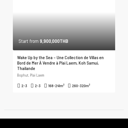
Start from
9,900,000THB
Wake Up by the Sea – Une Collection de Villas en
Bord de Mer À Vendre à Plai Laem, Koh Samui,
Thailande
Bophut, Plai Laem
2-3
2-3
168-241
m²
260-320
m²