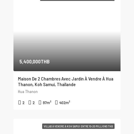
5,400,000THB
Maison De 2 Chambres Avec Jardin À Vendre À Hua
Thanon, Koh Samui, Thaïlande
Hua Thanon
2
2
97
m²
402
m²
VILLAS À VENDRE À KOH SAMUI ENTRE 10-20 MILLIONS THB